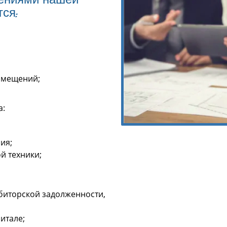
ениями нашей
ся:
омещений;
а:
ия;
й техники;
биторской задолженности,
итале;