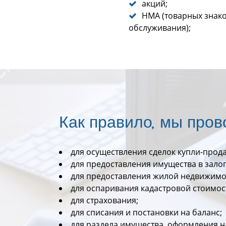
акций;
НМА (товарных знако
обслуживания);
Как правило, мы про
для осуществления сделок купли-прод
для предоставления имущества в зало
для предоставления жилой недвижимос
для оспаривания кадастровой стоимос
для страхования;
для списания и постановки на баланс;
для раздела имущества, оформления н