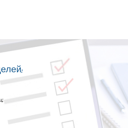
елей:
ц;