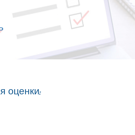
ь
я оценки: